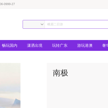
-0999-27
畅玩国内
潇洒出境
玩转广东
游玩港澳
奢
南极